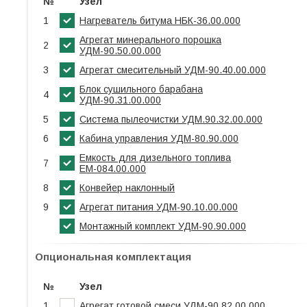
№
Узел
1
Нагреватель битума НБК-36.00.000
Агрегат минерального порошка
2
УДМ-90.50.00.000
3
Агрегат смесительный УДМ-90.40.00.000
Блок сушильного барабана
4
УДМ-90.31.00.000
5
Система пылеочистки УДМ.90.32.00.000
6
Кабина управления УДМ-80.90.000
Емкость для дизельного топлива
7
ЕМ-084.00.000
8
Конвейер наклонный
9
Агрегат питания УДМ-90.10.00.000
Монтажный комплект УДМ-90.90.000
Опциональная комплектация
№
Узел
1
Агрегат готовой смеси УДМ-90.82.00.000