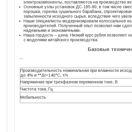
электрокомпоненты, поставляются на производство в
Основные узлы установок ДС-185-80, в том числе смес
порошка, горелка сушильного барабана, спроектирова
запыленности исходного сырья, вследствие чего увели
Наши специалисты модернизировали колоссальное ко
производителей. Полученный опыт позволил нам сдел
надежными и экономичными.
Наша гордость – цена. Низкий курс рубля позволяет 
с моделями китайского производства.
Базовые техничес
…
Производительность номинальная при влажности исход
до 4% и **Δt=140°С, т/ч
Напряжение при трехфазном переменном токе, В
Частота тока, Гц
Мобильность