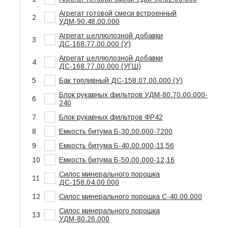
Агрегат готовой смеси встроенный
2
УДМ-90.48.00.000
Агрегат целлюлозной добавки
3
ДС-168.77.00.000 (У)
Агрегат целлюлозной добавки
4
ДС-168.77.00.000 (УГШ)
5
Бак топливный ДС-158.07.00.000 (У)
Блок рукавных фильтров УДМ-80.70.00.000-
6
240
7
Блок рукавных фильтров ФР42
8
Емкость битума Б-30.00.000-7200
9
Емкость битума Б-40.00.000-11,56
10
Емкость битума Б-50.00.000-12,16
Силос минерального порошка
11
ДС-158.04.00.000
12
Силос минерального порошка С-40.00.000
Силос минерального порошка
13
УДМ-80.26.000