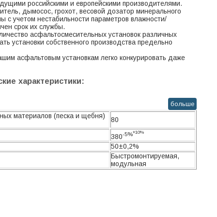
едущими российскими и европейскими производителями.
итель, дымосос, грохот, весовой дозатор минерального
ны с учетом нестабильности параметров влажности/
чен срок их службы.
личество асфальтосмесительных установок различных
ать установки собственного производства предельно
нашим асфальтовым установкам легко конкурировать даже
кие характеристики:
больше
ных материалов (песка и щебня)
80
+10%
-5%
380
50±0,2%
Быстромонтируемая,
модульная