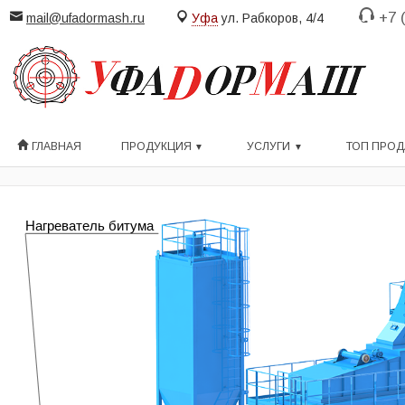
+7 
mail@ufadormash.ru
Уфа
ул. Рабкоров, 4/4
ГЛАВНАЯ
ПРОДУКЦИЯ
УСЛУГИ
ТОП ПРО
Нагреватель битума