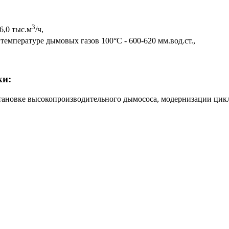
3
6,0 тыс.м
/ч,
и температуре дымовых газов 100°С - 600-620 мм.вод.ст.,
ки:
тановке высокопроизводительного дымососа, модернизации цикл