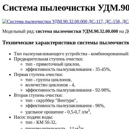
Система пылеочистки УДМ.90.3
Модельный ряд:
система пылеочистки УДМ.90.32.00.000
на ДС
Технические характеристики системы пылеочистк
Тип пылеулавливающего устройства - комбинированный:
Предварительная ступень очистки:
тип - прямоточный циклон,
эффективность пылеулавливания - 35-45%,
Первая ступень очистки:
тип - группа циклонов,
количество циклонов - 4,
эффективность пылеулавливания - 92-98%,
Вторая ступень очистки:
тип - скруббер "Вентури",
эффективность пылеулавливания - 96%,
3
удельное орошение - 0,5-0,7 л/м
,
Насос подачи воды:
тип - КМ 50-32,
3
производительность - 13 м
/ч,