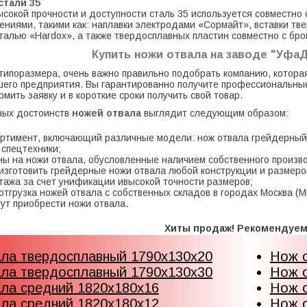
стали 35
ысокой прочности и доступности сталь 35 используется совместн
ниями, такими как: наплавки электродами «Сормайт», вставки тв
талью «Hardox», а также твердосплавных пластин совместно с бро
Купить ножи отвала на заводе "Уф
типоразмера, очень важно правильно подобрать компанию, котор
его предприятия. Вы гарантированно получите профессиональные
мить заявку и в короткие сроки получить свой товар.
ных достоинств
ножей отвала
выглядит следующим образом:
ртимент, включающий различные модели: нож отвала грейдерный,
 спецтехники;
ы на ножи отвала, обусловленные наличием собственного произв
изготовить грейдерные ножи отвала любой конструкции и размеров
тажа за счет унификации ивысокой точности размеров;
отгрузка ножей отвала с собственных складов в городах Москва (М
гут приобрести ножи отвала.
Хиты продаж! Рекомендуем
ла твердосплавный 1790х130х20
Нож о
ла твердосплавный 1790х130х30
Нож о
ла средний 1820х180х16
Нож 
ла средний 1820х180х12
Нож о