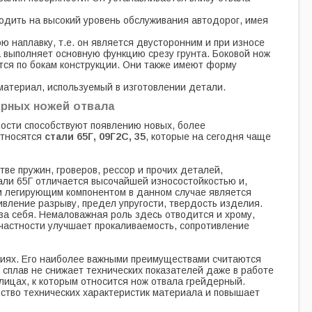
дить на высокий уровень обслуживания автодорог, имея
 наплавку, т.е. он является двусторонним и при износе
 выполняет основную функцию срезу грунта. Боковой нож
тся по бокам конструкции. Они также имеют форму
материал, используемый в изготовлении детали.
ерных ножей отвала
ости способствуют появлению новых, более
относятся
стали 65Г, 09Г2С, 35
, которые на сегодня чаще
ве пружин, гроверов, рессор и прочих деталей,
али 65Г отличается высочайшей износостойкостью и,
ым легирующим компонентом в данном случае является
вление разрыву, предел упругости, твердость изделия.
 за себя. Немаловажная роль здесь отводится и хрому,
 частности улучшает прокаливаемость, сопротивление
циях. Его наиболее важными преимуществами считаются
 сплав не снижает технических показателей даже в работе
улицах, к которым относится нож отвала грейдерный.
нство технических характеристик материала и повышает