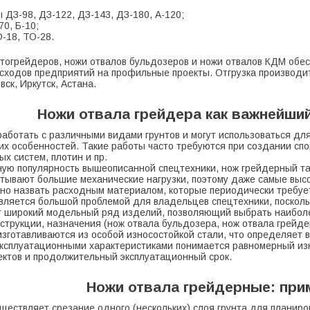
 ДЗ-98, ДЗ-122, ДЗ-143, ДЗ-180, А-120;
0, Б-10;
О-18, ТО-28.
втогрейдеров, ножи отвалов бульдозеров и ножи отвалов КДМ об
ходов предприятий на профильные проекты. Отгрузка производитс
ск, Иркутск, Астана.
Ножи отвала грейдера как важнейши
аботать с различными видами грунтов и могут использоваться дл
их особенностей. Такие работы часто требуются при создании сп
х систем, плотин и пр.
ую популярность вышеописанной спецтехники, нож грейдерный так
ытывают большие механические нагрузки, поэтому даже самые выс
но назвать расходным материалом, которые периодически требуе
вляется большой проблемой для владельцев спецтехники, посколь
ет широкий модельный ряд изделий, позволяющий выбрать наибол
нструкции, назначения (нож отвала бульдозера, нож отвала грейдер
зготавливаются из особой износостойкой стали, что определяет в
сплуатационными характеристиками понимается равномерный изно
ектов и продолжительный эксплуатационный срок.
Ножи отвала грейдерные: при
ществляет срезание одного (нескольких) слоя грунта для планиро