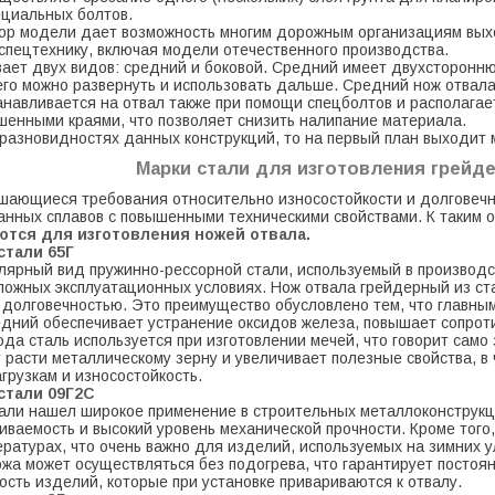
ециальных болтов.
ор модели дает возможность многим дорожным организациям выхо
пецтехнику, включая модели отечественного производства.
ает двух видов: средний и боковой. Средний имеет двухстороннюю
го можно развернуть и использовать дальше. Средний нож отвала
навливается на отвал также при помощи спецболтов и располагае
шенными краями, что позволяет снизить налипание материала.
 разновидностях данных конструкций, то на первый план выходит 
Марки стали для изготовления грейд
шающиеся требования относительно износостойкости и долговечн
анных сплавов с повышенными техническими свойствами. К таким 
ются для изготовления ножей отвала.
стали 65Г
улярный вид пружинно-рессорной стали, используемый в производст
ожных эксплуатационных условиях. Нож отвала грейдерный из ст
 долговечностью. Это преимущество обусловлено тем, что главн
дний обеспечивает устранение оксидов железа, повышает сопроти
рода сталь используется при изготовлении мечей, что говорит само
 расти металлическому зерну и увеличивает полезные свойства, в
грузкам и износостойкость.
стали 09Г2С
тали нашел широкое применение в строительных металлоконструк
иваемость и высокий уровень механической прочности. Кроме того,
ературах, что очень важно для изделий, используемых на зимних 
ожа может осуществляться без подогрева, что гарантирует постоя
сть изделий, которые при установке привариваются к отвалу.