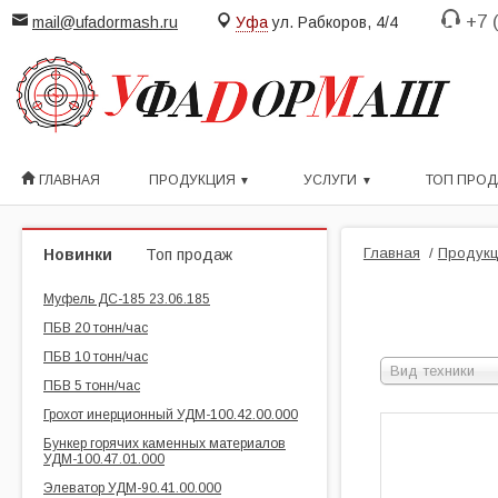
+7 
mail@ufadormash.ru
Уфа
ул. Рабкоров, 4/4
ГЛАВНАЯ
ПРОДУКЦИЯ
УСЛУГИ
ТОП ПРО
Главная
/
Продукц
Новинки
Топ продаж
Муфель ДС-185 23.06.185
ПБВ 20 тонн/час
ПБВ 10 тонн/час
Вид техники
ПБВ 5 тонн/час
Грохот инерционный УДМ-100.42.00.000
Бункер горячих каменных материалов
УДМ-100.47.01.000
Элеватор УДМ-90.41.00.000