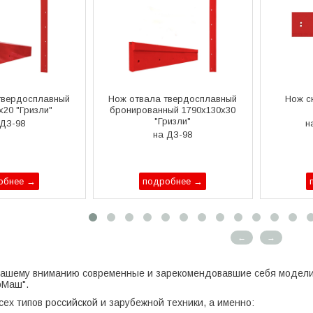
твердосплавный
Нож отвала твердосплавный
Нож с
х20 "Гризли"
бронированный 1790х130х30
"Гризли"
 ДЗ-98
н
на ДЗ-98
обнее →
подробнее →
←
→
ашему вниманию современные и зарекомендовавшие себя модели 
рМаш".
ех типов российской и зарубежной техники, а именно: