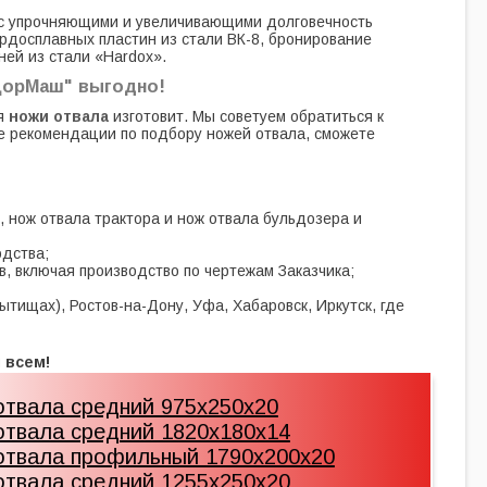
о с упрочняющими и увеличивающими долговечность
ердосплавных пластин из стали ВК-8, бронирование
ней из стали «Hardox».
аДорМаш" выгодно!
ая
ножи отвала
изготовит. Мы советуем обратиться к
 рекомендации по подбору ножей отвала, сможете
 нож отвала трактора и нож отвала бульдозера и
одства;
, включая производство по чертежам Заказчика;
ытищах), Ростов-на-Дону, Уфа, Хабаровск, Иркутск, где
 всем!
твала средний 975х250х20
твала средний 1820х180х14
отвала профильный 1790х200х20
твала средний 1255х250х20