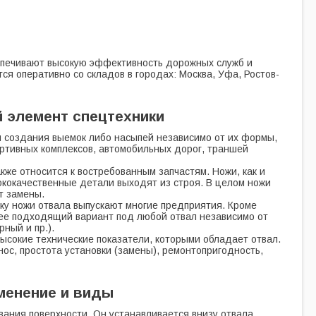
еспечивают высокую эффективность дорожных служб и
я оперативно со складов в городах: Москва, Уфа, Ростов-
й элемент спецтехники
я создания выемок либо насыпей независимо от их формы,
ортивных комплексов, автомобильных дорог, траншей
же относится к востребованным запчастям. Ножи, как и
ококачественные детали выходят из строя. В целом ножи
т замены.
ку ножи отвала выпускают многие предприятия. Кроме
ее подходящий вариант под любой отвал независимо от
ный и пр.).
ысокие технические показатели, которыми обладает отвал.
с, простота установки (замены), ремонтопригодность,
менение и виды
вания поверхности. Он устанавливается внизу отвала