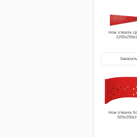
Нож отвала с
1255х250х
Заказат
Нож отвала б
525х250х