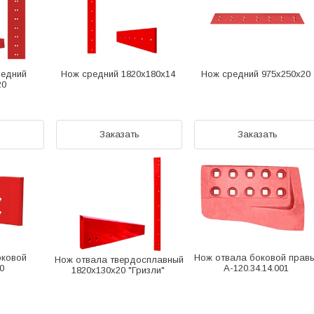
редний
Нож средний 1820х180х14
Нож средний 975х250х20
20
ь
Заказать
Заказать
оковой
Нож отвала боковой прав
Нож отвала твердосплавный
20
А-120.34.14.001
1820х130х20 "Гризли"