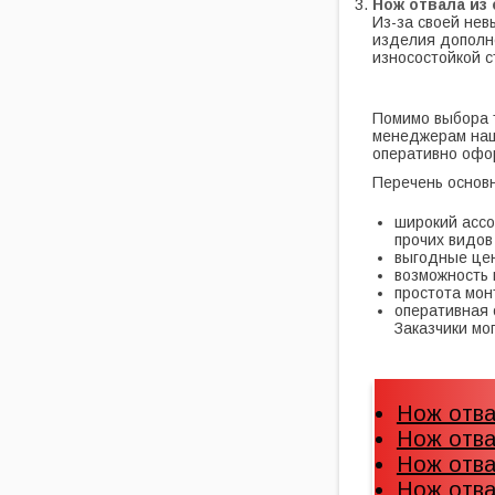
Нож отвала из 
Из-за своей нев
изделия дополне
износостойкой с
Помимо выбора 
менеджерам наш
оперативно офор
Перечень основ
широкий ассо
прочих видов
выгодные цен
возможность 
простота мон
оперативная 
Заказчики мо
Нож отва
Нож отва
Нож отва
Нож отва