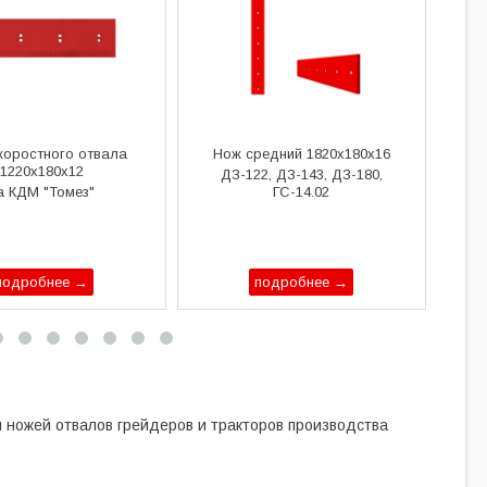
коростного отвала
Нож средний 1820х180х16
Н
1220х180х12
ДЗ-122, ДЗ-143, ДЗ-180,
а КДМ "Томез"
ГС-14.02
подробнее →
подробнее →
ножей отвалов грейдеров и тракторов производства