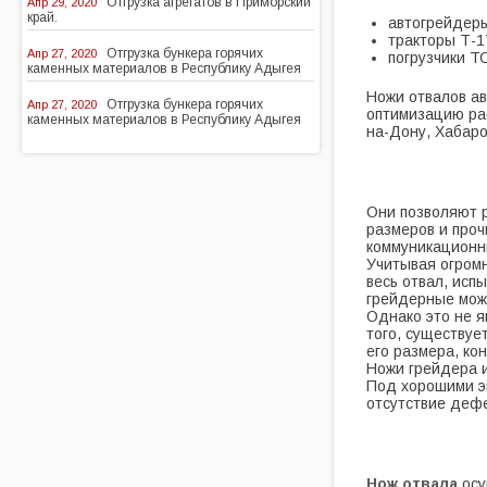
Отгрузка агрегатов в Приморский
Апр 29, 2020
край.
автогрейдеры
тракторы Т-17
Отгрузка бункера горячих
Апр 27, 2020
погрузчики Т
каменных материалов в Республику Адыгея
Ножи отвалов а
Отгрузка бункера горячих
Апр 27, 2020
оптимизацию рас
каменных материалов в Республику Адыгея
на-Дону, Хабаров
Они позволяют р
размеров и проч
коммуникационны
Учитывая огромн
весь отвал, исп
грейдерные мож
Однако это не я
того, существу
его размера, ко
Ножи грейдера и
Под хорошими эк
отсутствие деф
Нож отвала
осу