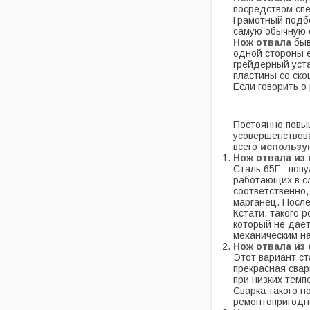
посредством сп
Грамотный подб
самую обычную с
Нож отвала
быв
одной стороны е
грейдерный уста
пластины со ско
Если говорить о
Постоянно повы
усовершенствов
всего
использу
Нож отвала из 
Сталь 65Г - поп
работающих в сл
соответственно,
марганец. После
Кстати, такого 
который не дает
механическим на
Нож отвала из 
Этот вариант с
прекрасная свар
при низких темп
Сварка такого н
ремонтопригодно