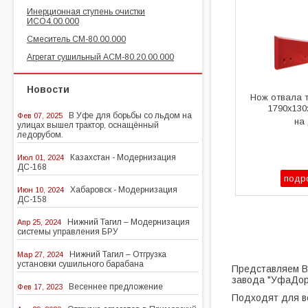
Инерционная ступень очистки
ИСО4.00.000
Смеситель СМ-80.00.000
Агрегат сушильный АСМ-80.20.00.000
Новости
Нож отвала 
1790х130
В Уфе для борьбы со льдом на
Фев 07, 2025
на
улицах вышел трактор, оснащённый
ледорубом.
Казахстан - Модернизация
Июл 01, 2024
ДС-168
подр
Хабаровск - Модернизация
Июн 10, 2024
ДС-158
Нижний Тагил – Модернизация
Апр 25, 2024
системы управления БРУ
Нижний Тагил – Отгрузка
Мар 27, 2024
установки сушильного барабана
Представляем В
завода "УфаДо
Весеннее предложение
Фев 17, 2023
Подходят для вс