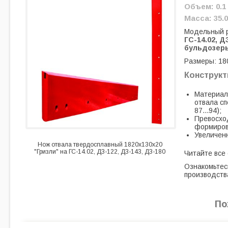
Объем: 0.1
Масса: 35.0
Модельный 
ГС-14.02, 
бульдозер
Размеры: 18
Конструк
Материал
отвала с
87...94);
Превосход
формиров
Увеличенн
Нож отвала твердосплавный 1820х130х20
"Гризли" на ГС-14.02, ДЗ-122, ДЗ-143, ДЗ-180
Читайте все
Ознакомьтес
производств
По