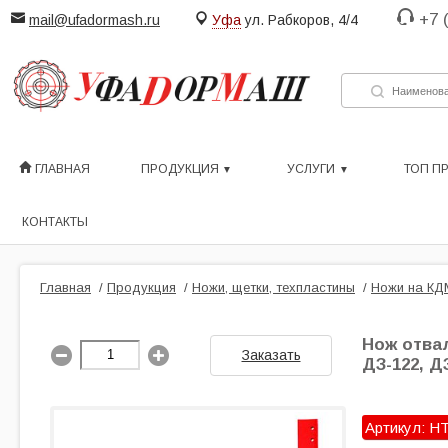
+7 
mail@ufadormash.ru
Уфа
ул. Рабкоров, 4/4
ГЛАВНАЯ
ПРОДУКЦИЯ
УСЛУГИ
ТОП П
КОНТАКТЫ
Главная
/
Продукция
/
Ножи, щетки, техпластины
/
Ножи на КД
Нож отвал
Заказать
ДЗ-122, Д
Артикул: Н