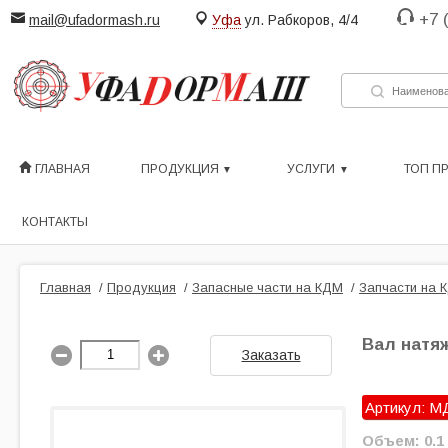
+7 
mail@ufadormash.ru
Уфа
ул. Рабкоров, 4/4
ГЛАВНАЯ
ПРОДУКЦИЯ
УСЛУГИ
ТОП П
КОНТАКТЫ
Главная
/
Продукция
/
Запасные части на КДМ
/
Запчасти на
Вал натяж
Заказать
Артикул: М
Объем: 0.1