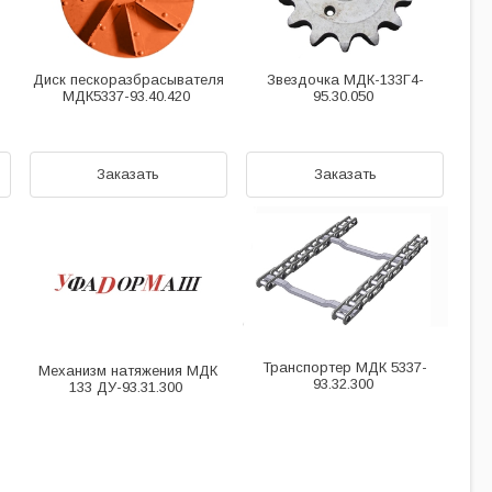
Диск пескоразбрасывателя
Звездочка МДК-133Г4-
МДК5337-93.40.420
95.30.050
Заказать
Заказать
Транспортер МДК 5337-
Механизм натяжения МДК
93.32.300
133 ДУ-93.31.300