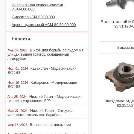
Инерционная ступень очистки
ИСО4.00.000
Смеситель СМ-80.00.000
Вал натяжной МД
Агрегат сушильный АСМ-80.20.00.000
93.31.120-
Новости
Заказат
В Уфе для борьбы со льдом на
Фев 07, 2025
улицах вышел трактор, оснащённый
ледорубом.
Казахстан - Модернизация
Июл 01, 2024
ДС-168
Хабаровск - Модернизация
Июн 10, 2024
ДС-158
Нижний Тагил – Модернизация
Апр 25, 2024
системы управления БРУ
Звездочка МДК
93.31.10
Нижний Тагил – Отгрузка
Мар 27, 2024
установки сушильного барабана
Весеннее предложение
Фев 17, 2023