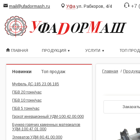
+7 
mail@ufadormash.ru
Уфа
ул. Рабкоров, 4/4
ГЛАВНАЯ
ПРОДУКЦИЯ
УСЛУГИ
ТОП ПРО
Главная
/
Продукц
Новинки
Топ продаж
Муфель ДС-185 23.06.185
ПБВ 20 тонн/час
ПБВ 10 тонн/час
Заказат
ПБВ 5 тонн/час
Грохот инерционный УДМ-100.42.00.000
Бункер горячих каменных материалов
УДМ-100.47.01.000
Элеватор УДМ-90.41.00.000