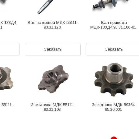
К-133Д4-
Вал натяжной МДК-55111-
Вал привода
01
93.31.120
МДК-133Д4.93.31.100-01
ь
Заказать
Заказать
-55111-
Звездочка МДК-55111-
Звездочка МДК-59364-
2
93.31.103
95.30.001