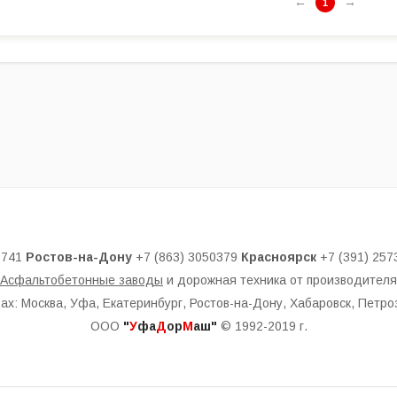
←
→
1
0741
Ростов-на-Дону
+7 (863) 3050379
Красноярск
+7 (391) 257
Асфальтобетонные заводы
и дорожная техника от производителя
дах: Москва, Уфа, Екатеринбург, Ростов-на-Дону, Хабаровск, Петро
ООО
"
У
фа
Д
ор
М
аш"
© 1992-2019 г.