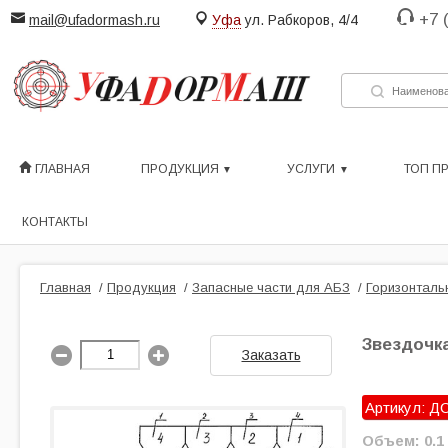
+7 
mail@ufadormash.ru
Уфа
ул. Рабкоров, 4/4
ГЛАВНАЯ
ПРОДУКЦИЯ
УСЛУГИ
ТОП П
КОНТАКТЫ
Главная
/
Продукция
/
Запасные части для АБЗ
/
Горизонталь
Звездочка
Заказать
Артикул: ДС
Объем: 0.1