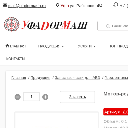
+7 
mail@ufadormash.ru
Уфа
ул. Рабкоров, 4/4
ГЛАВНАЯ
ПРОДУКЦИЯ
УСЛУГИ
ТОП ПРО
КОНТАКТЫ
Главная
/
Продукция
/
Запасные части для АБЗ
/
Горизонталь
Мотор-ред
Заказать
Артикул: ДС
Объем: 0.1
Масса: 68.2