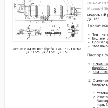
Объем: 83.
Масса: 6450
Модельный 
ДС-158
Техническ
Тип – не
Вид винт
Производи
Угол накл
Установка сушильного барабана ДС-158.21.00.000
ДС-117-2К, ДС-117-2Е, ДС-158
Паспорт У
Основные
барабана
Комплект
Основные
барабана
Устано
Изгото
Башкор
корп. 3