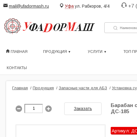
+7 
mail@ufadormash.ru
Уфа
ул. Рабкоров, 4/4
ГЛАВНАЯ
ПРОДУКЦИЯ
УСЛУГИ
ТОП П
КОНТАКТЫ
Главная
/
Продукция
/
Запасные части для АБЗ
/
Установка с
Барабан с
Заказать
ДС-185
Артикул: ДС