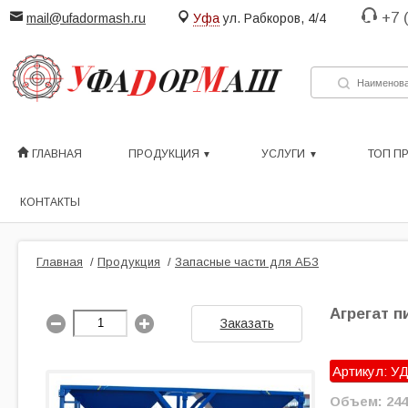
+7 
mail@ufadormash.ru
Уфа
ул. Рабкоров, 4/4
ГЛАВНАЯ
ПРОДУКЦИЯ
УСЛУГИ
ТОП П
КОНТАКТЫ
Главная
/
Продукция
/
Запасные части для АБЗ
Агрегат п
Заказать
Артикул: УД
Объем: 244