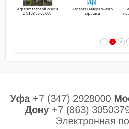
Агрегат готовой смеси
Агрегат минерального
ДС158.50.00.000
порошка
по
←
1
2
3
Уфа
+7 (347) 2928000
Мо
Дону
+7 (863) 305037
Электронная по