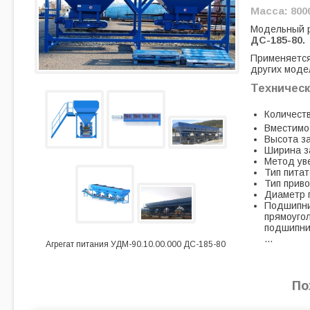
Масса: 8000
Модельный 
ДС-185-80.
Применяется
других моде
Техническ
Количеств
Вместимос
Высота заг
Ширина за
Метод ув
Тип питат
Тип приво
Диаметр п
Подшипни
прямоуго
подшипни
…
Агрегат питания УДМ-90.10.00.000 ДС-185-80
По