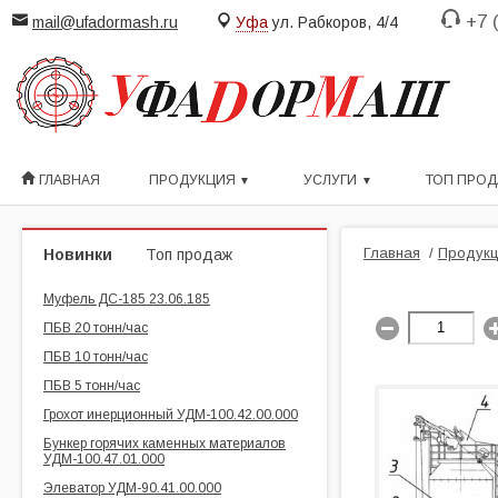
+7 
mail@ufadormash.ru
Уфа
ул. Рабкоров, 4/4
ГЛАВНАЯ
ПРОДУКЦИЯ
УСЛУГИ
ТОП ПРО
Главная
/
Продукц
Новинки
Топ продаж
Муфель ДС-185 23.06.185
ПБВ 20 тонн/час
ПБВ 10 тонн/час
ПБВ 5 тонн/час
Грохот инерционный УДМ-100.42.00.000
Бункер горячих каменных материалов
УДМ-100.47.01.000
Элеватор УДМ-90.41.00.000