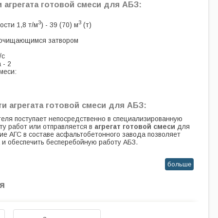
и агрегата готовой смеси для АБЗ:
3
3
ости 1,8 т/м
) - 39 (70) м
(т)
моочищающимся затвором
/с
 - 2
меси:
и агрегата готовой смеси для АБЗ:
теля поступает непосредственно в специализированную
ту работ или отправляется в
агрегат готовой смеси
для
ие АГС в составе асфальтобетонного завода позволяет
 и обеспечить бесперебойную работу АБЗ.
больше
я