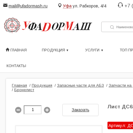
+7 
mail@ufadormash.ru
Уфа
ул. Рабкоров, 4/4
ГЛАВНАЯ
ПРОДУКЦИЯ
УСЛУГИ
ТОП П
КОНТАКТЫ
Главная
/
Продукция
/
Запасные части для АБЗ
/
Запчасти на
/
Бронелист
Лист ДС61
Заказать
Артикул: ДС