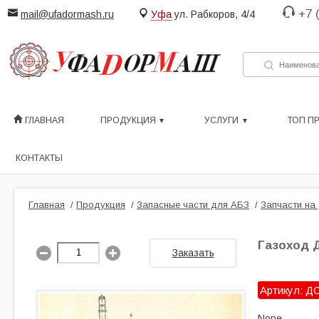
+7 
mail@ufadormash.ru
Уфа
ул. Рабкоров, 4/4
ГЛАВНАЯ
ПРОДУКЦИЯ
УСЛУГИ
ТОП П
КОНТАКТЫ
Главная
/
Продукция
/
Запасные части для АБЗ
/
Запчасти на
Газоход Д
Заказать
Артикул: ДС
None