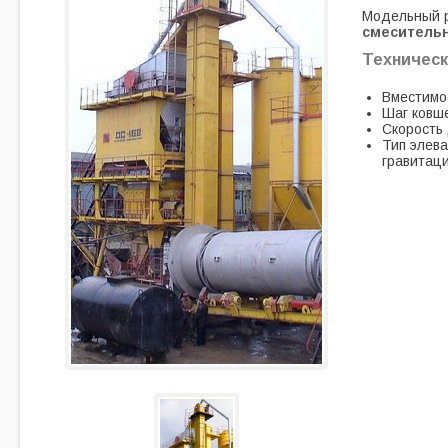
Модельный 
смесительн
Техническ
Вместимос
Шаг ковше
Скорость 
Тип элева
гравитаци