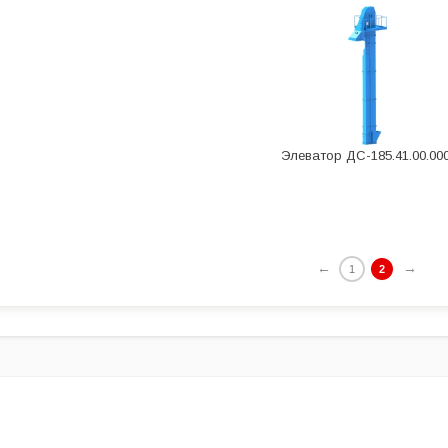
Элеватор ДС-185.41.00.00
←
→
1
2