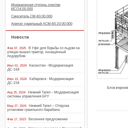
Инерционная ступень очистки
ИСО4.00.000
Смеситель СМ-80.00.000
Агрегат сушильный АСМ-80.20.00.000
Новости
В Уфе для борьбы со льдом на
Фев 07, 2025
улицах вышел трактор, оснащённый
ледорубом.
Казахстан - Модернизация
Июл 01, 2024
ДС-168
Хабаровск - Модернизация
Июн 10, 2024
ДС-158
Блок верхни
Нижний Тагил – Модернизация
Апр 25, 2024
системы управления БРУ
Нижний Тагил – Отгрузка
Мар 27, 2024
установки сушильного барабана
Весеннее предложение
Фев 17, 2023