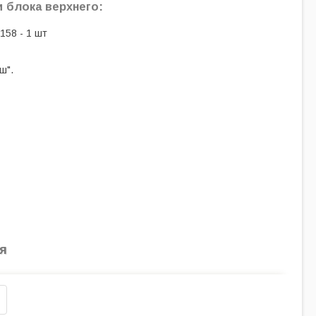
и блока верхнего:
158 - 1 шт
ш".
я