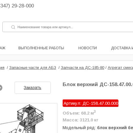
(347) 29-28-000
ДАЖ
ВЫПОЛНЕННЫЕ РАБОТЫ
НОВОСТИ
ДОСТАВКА 
ия
/
Запасные части для АБЗ
/
Запчасти на ДС-185-80
/
Агрегат смес
Блок верхний ДС-158.47.00.
Заказать
Артикул: ДС-158.47.00.000
3
Объем: 68.2 м
Масса: 3121.0 кг
Модельный ряд:
блок верхний бе