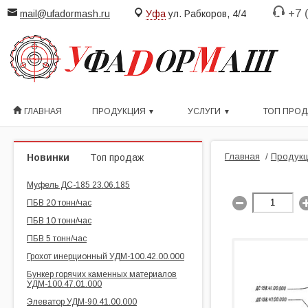
+7 
mail@ufadormash.ru
Уфа
ул. Рабкоров, 4/4
ГЛАВНАЯ
ПРОДУКЦИЯ
УСЛУГИ
ТОП ПРО
Главная
/
Продукц
Новинки
Топ продаж
Муфель ДС-185 23.06.185
ПБВ 20 тонн/час
ПБВ 10 тонн/час
ПБВ 5 тонн/час
Грохот инерционный УДМ-100.42.00.000
Бункер горячих каменных материалов
УДМ-100.47.01.000
Элеватор УДМ-90.41.00.000