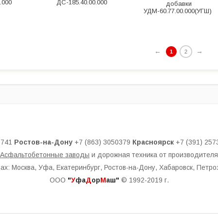
0.000
ДС-185.40.00.000
добавки
УДМ-60.77.00.000(УГШ)
←
→
1
2
0741
Ростов-на-Дону
+7 (863) 3050379
Красноярск
+7 (391) 257
Асфальтобетонные заводы
и дорожная техника от производителя
дах: Москва, Уфа, Екатеринбург, Ростов-на-Дону, Хабаровск, Петро
ООО
"
У
фа
Д
ор
М
аш"
© 1992-2019 г.