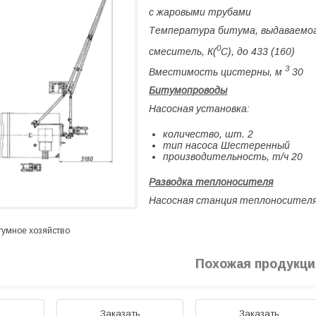
с жаровыми трубами
Температура битума, выдаваемог
0
смеситель, К(
С), до 433 (160)
3
Вместимость цистерны, м
30
Битумопроводы
Насосная установка:
количество, шт. 2
тип насоса Шестеренный
производительность, т/ч 20
Разводка теплоносителя
Насосная станция теплоносителя
тумное хозяйство
Похожая продукци
ь
Заказать
Заказать