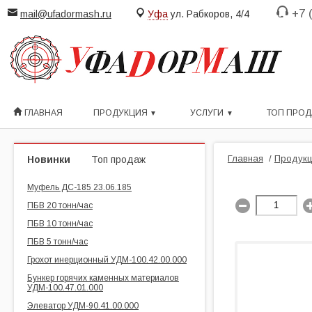
+7 
mail@ufadormash.ru
Уфа
ул. Рабкоров, 4/4
ГЛАВНАЯ
ПРОДУКЦИЯ
УСЛУГИ
ТОП ПРО
Главная
/
Продукц
Новинки
Топ продаж
Муфель ДС-185 23.06.185
ПБВ 20 тонн/час
ПБВ 10 тонн/час
ПБВ 5 тонн/час
Грохот инерционный УДМ-100.42.00.000
Бункер горячих каменных материалов
УДМ-100.47.01.000
Элеватор УДМ-90.41.00.000