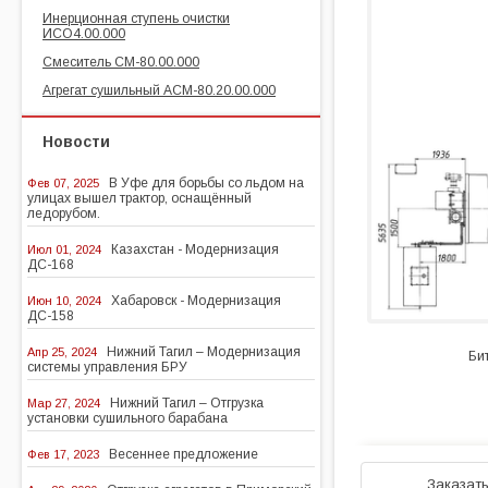
Инерционная ступень очистки
ИСО4.00.000
Смеситель СМ-80.00.000
Агрегат сушильный АСМ-80.20.00.000
Новости
В Уфе для борьбы со льдом на
Фев 07, 2025
улицах вышел трактор, оснащённый
ледорубом.
Казахстан - Модернизация
Июл 01, 2024
ДС-168
Хабаровск - Модернизация
Июн 10, 2024
ДС-158
Нижний Тагил – Модернизация
Апр 25, 2024
Би
системы управления БРУ
Нижний Тагил – Отгрузка
Мар 27, 2024
установки сушильного барабана
Весеннее предложение
Фев 17, 2023
Заказат