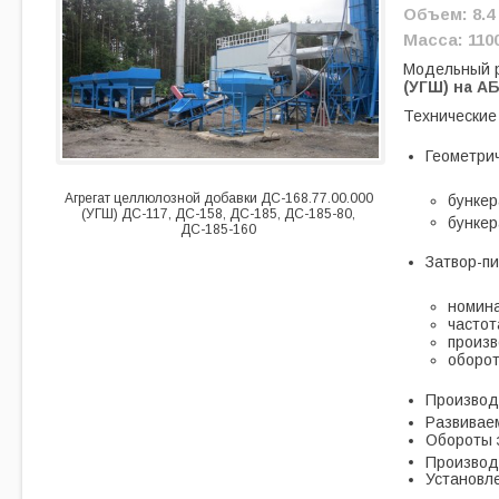
Объем: 8.4
Масса: 1100
Модельный 
(УГШ) на АБ
Технические
Геометрич
Агрегат целлюлозной добавки ДС-168.77.00.000
бункер
(УГШ) ДС-117, ДС-158, ДС-185, ДС-185-80,
бункер
ДС-185-160
Затвор-пи
номина
частот
произв
оборот
Производи
Развиваем
Обороты э
Производи
Установл