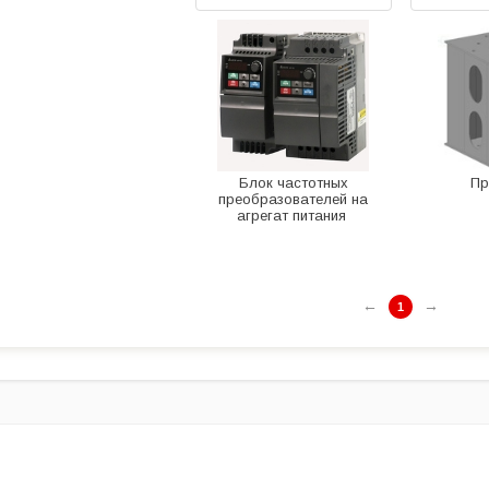
Блок частотных
Пр
преобразователей на
агрегат питания
←
→
1