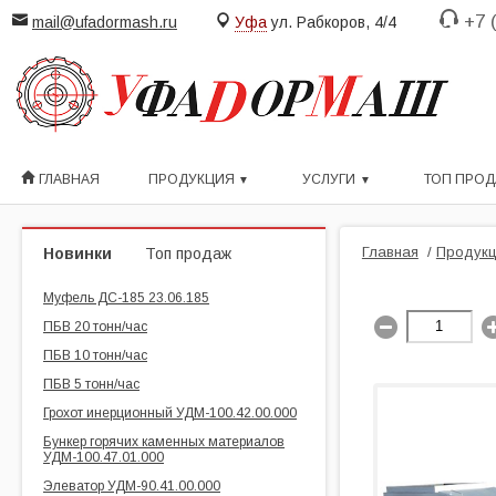
+7 
mail@ufadormash.ru
Уфа
ул. Рабкоров, 4/4
ГЛАВНАЯ
ПРОДУКЦИЯ
УСЛУГИ
ТОП ПРО
Главная
/
Продукц
Новинки
Топ продаж
Муфель ДС-185 23.06.185
ПБВ 20 тонн/час
ПБВ 10 тонн/час
ПБВ 5 тонн/час
Грохот инерционный УДМ-100.42.00.000
Бункер горячих каменных материалов
УДМ-100.47.01.000
Элеватор УДМ-90.41.00.000