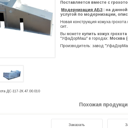
Поставляется вместе с грохо
Модернизация АБЗ
: на данно
услугой по модернизации, опис
Новая конструкция кожуха грохота
сит.
Вы можете
купить кожух грохота 
"УфаДорМаш" в городах:
Москва (
Производитель: завод "УфаДорМа
хота ДС-117-2К.47.00.010
Похожая продукци
Заказать
З